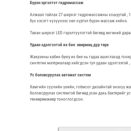
Бүрэн эргэлтэт гидромассаж
Алжаал тайлах 27 ширхэг гидромассажны хошуутай , 1
бүх хэсэгт хүзүүнээс хөл хүртэл бүрэн массаж хийнэ.
Таван ширхэг LED гэрэлтүүлэгтэй бөгөөд өнгөний дара
Удаан
эдэлгээтэй
их бие
өвөрмөц
дүр
төрх
Жакузины кабин буюу их бие нь гадаа ашиглахад тохи
синтетик материалаар хийгдсэн тул удаан эдэлгээтэй , 
Ус боловсруулах автомат систем
Хамгийн сүүлийн үеийн, гоёмсог дизайнтай энэхүү жак
боловсруулах системтэй бөгөөд усан дахь бактерийг ус
төхөөрөмжөөр тоноглогдсон.