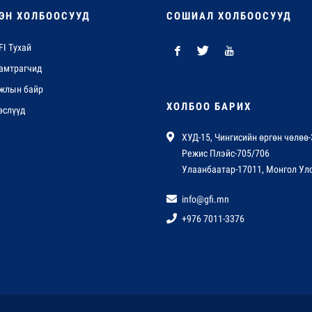
ЭН ХОЛБООСУУД
СОШИАЛ ХОЛБООСУУД
FI Тухай
амтрагчид
жлын байр
ХОЛБОО БАРИХ
өслүүд
ХУД-15, Чингисийн өргөн чөлөө-
Режис Плэйс-705/706
Улаанбаатар-17011, Монгол Ул
info@gfi.mn
+976 7011-3376