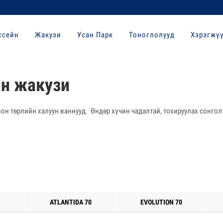
ссейн
Жакузи
Усан Парк
Тоноглолууд
Хэрэгжү
йн жакузи
он төрлийн халуун ваннууд. Өндөр хүчин чадалтай, тохируулах сонгол
ATLANTIDA 70
EVOLUTION 70