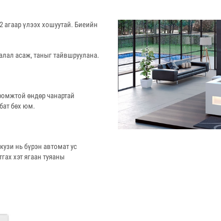
2 агаар үлээх хошуутай. Биеийн
алал асаж, таныг тайвшруулана.
ромжтой өндөр чанартай
бат бөх юм.
узи нь бүрэн автомат ус
тгах хэт ягаан туяаны