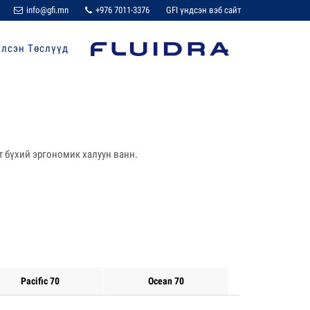
info@gfi.mn
+976 7011-3376
GFI үндсэн вэб сайт
үлсэн Төслүүд
т бүхий эргономик халуун ванн.
Pacific 70
Ocean 70