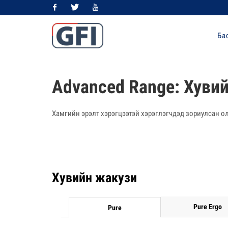
Facebook
Twitter
Youtube
Ба
Advanced Range: Хуви
Хамгийн эрэлт хэрэгцээтэй хэрэглэгчдэд зориулсан ол
Хувийн жакузи
Pure Ergo
Pure