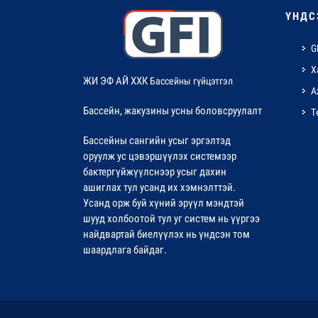
ҮНДС
G
Х
ЖИ ЭФ АЙ ХХК
Бассейны гүйцэтгэл
А
Бассейн, жакузины усны боловсруулалт
Т
Бассейны сангийн усыг эргэлтэд
оруулж ус цэвэршүүлэх системээр
бактергүйжүүлснээр усыг дахин
ашиглах тул усанд их хэмнэлттэй.
Усанд орж буй хүний эрүүл мэндтэй
шууд холбоотой тул уг систем нь үүргээ
найдвартай биелүүлэх нь үндсэн том
шаардлага байдаг.