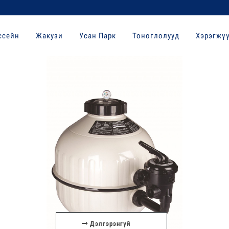
ссейн
Жакузи
Усан Парк
Тоноглолууд
Хэрэгжү
Дэлгэрэнгүй