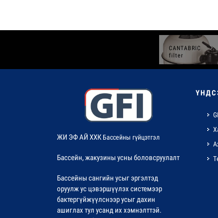
CANTABRIC
filter
ҮНДС
G
Х
ЖИ ЭФ АЙ ХХК
Бассейны гүйцэтгэл
А
Бассейн, жакузины усны боловсруулалт
Т
Бассейны сангийн усыг эргэлтэд
оруулж ус цэвэршүүлэх системээр
бактергүйжүүлснээр усыг дахин
ашиглах тул усанд их хэмнэлттэй.