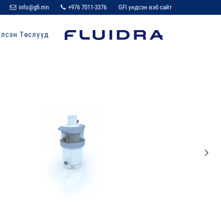
info@gfi.mn
+976 7011-3376
GFI үндсэн вэб сайт
үлсэн Төслүүд