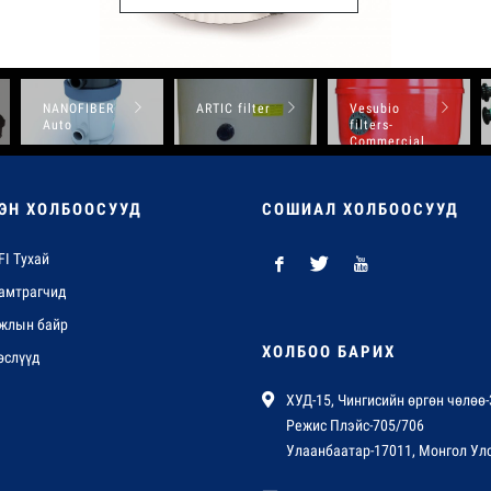
NANOFIBER
ARTIC filter
Vesubio
Auto
filters-
Commercial
pools
ЭН ХОЛБООСУУД
СОШИАЛ ХОЛБООСУУД
FI Тухай
амтрагчид
жлын байр
ХОЛБОО БАРИХ
өслүүд
ХУД-15, Чингисийн өргөн чөлөө-
Режис Плэйс-705/706
Улаанбаатар-17011, Монгол Ул