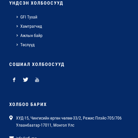
ҮНДСЭН ХОЛБООСУУД
GFI Тухай
Хамтрагчид
Ажлын байр
Төслүүд
СОШИАЛ ХОЛБООСУУД
ХОЛБОО БАРИХ
ХУД-15, Чингисийн өргөн чөлөө-33/2, Режис Плэйс-705/706
Улаанбаатар-17011, Монгол Улс