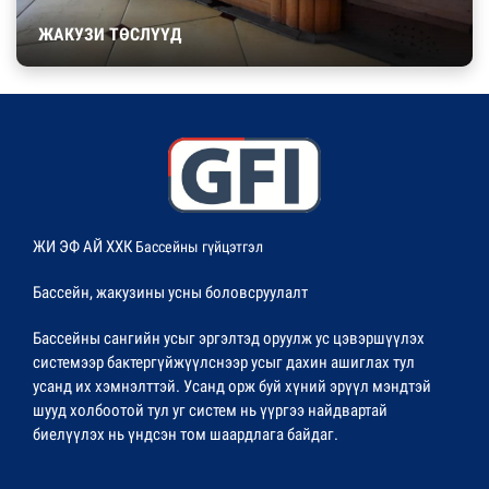
ЖАКУЗИ ТӨСЛҮҮД
ЖИ ЭФ АЙ ХХК
Бассейны гүйцэтгэл
Бассейн, жакузины усны боловсруулалт
Бассейны сангийн усыг эргэлтэд оруулж ус цэвэршүүлэх
системээр бактергүйжүүлснээр усыг дахин ашиглах тул
усанд их хэмнэлттэй. Усанд орж буй хүний эрүүл мэндтэй
шууд холбоотой тул уг систем нь үүргээ найдвартай
биелүүлэх нь үндсэн том шаардлага байдаг.