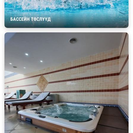
БАССЕЙН ТӨСЛҮҮД