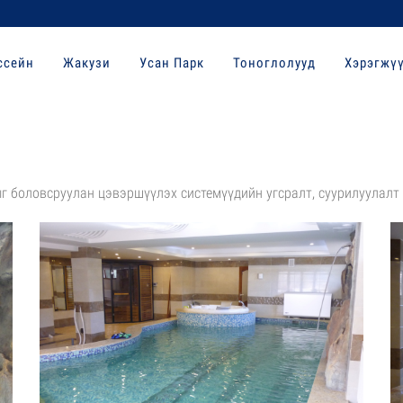
ссейн
Жакузи
Усан Парк
Тоноглолууд
Хэрэгжү
г боловсруулан цэвэршүүлэх системүүдийн угсралт, суурилуулалт 