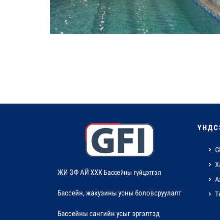
ҮНДС
G
Х
ЖИ ЭФ АЙ ХХК
Бассейны гүйцэтгэл
А
Бассейн, жакузины усны боловсруулалт
Т
Бассейны сангийн усыг эргэлтэд