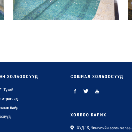
ЭН ХОЛБООСУУД
СОШИАЛ ХОЛБООСУУД
FI Тухай
амтрагчид
жлын байр
ХОЛБОО БАРИХ
өслүүд
ХУД-15, Чингисийн өргөн чөлөө-