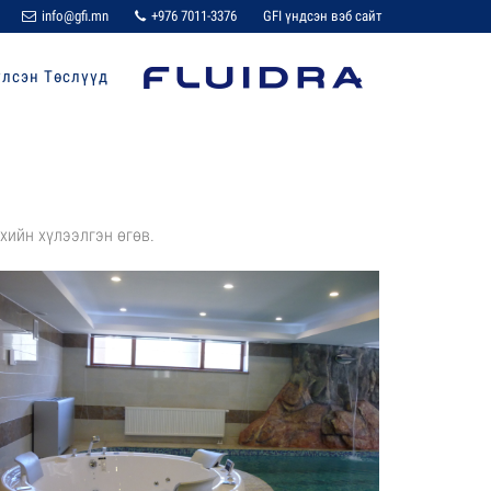
info@gfi.mn
+976 7011-3376
GFI үндсэн вэб сайт
үлсэн Төслүүд
хийн хүлээлгэн өгөв.